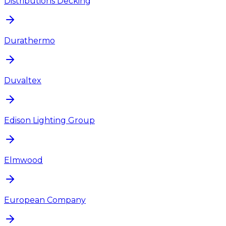
Distributions Decking
Durathermo
Duvaltex
Edison Lighting Group
Elmwood
European Company