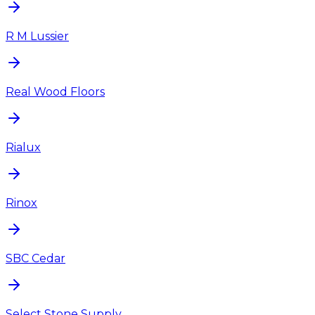
R M Lussier
Real Wood Floors
Rialux
Rinox
SBC Cedar
Select Stone Supply