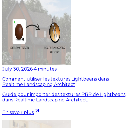
July 30, 2026
•
4
minutes
Comment utiliser les textures Lightbeans dans
Realtime Landscaping Architect
Guide pour importer des textures PBR de Lightbeans
dans Realtime Landscaping Architect.
En savoir plus