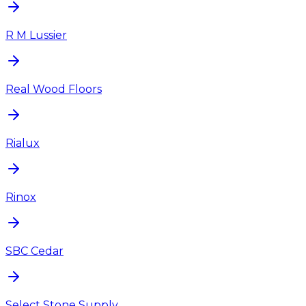
R M Lussier
Real Wood Floors
Rialux
Rinox
SBC Cedar
Select Stone Supply