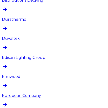
Distributions Decking
Durathermo
Duvaltex
Edison Lighting Group
Elmwood
European Company