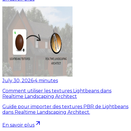
July 30, 2026
•
4
minutes
Comment utiliser les textures Lightbeans dans
Realtime Landscaping Architect
Guide pour importer des textures PBR de Lightbeans
dans Realtime Landscaping Architect.
En savoir plus