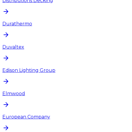
Distributions Decking
Durathermo
Duvaltex
Edison Lighting Group
Elmwood
European Company