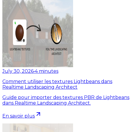
July 30, 2026
•
4
minutes
Comment utiliser les textures Lightbeans dans
Realtime Landscaping Architect
Guide pour importer des textures PBR de Lightbeans
dans Realtime Landscaping Architect.
En savoir plus