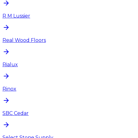
R M Lussier
Real Wood Floors
Rialux
Rinox
SBC Cedar
Select Stone Supply