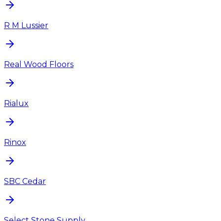
R M Lussier
Real Wood Floors
Rialux
Rinox
SBC Cedar
Select Stone Supply