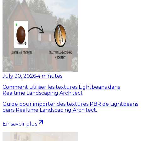
July 30, 2026
•
4
minutes
Comment utiliser les textures Lightbeans dans
Realtime Landscaping Architect
Guide pour importer des textures PBR de Lightbeans
dans Realtime Landscaping Architect.
En savoir plus