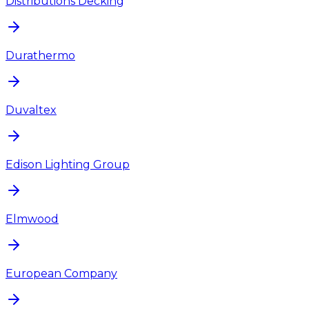
Distributions Decking
Durathermo
Duvaltex
Edison Lighting Group
Elmwood
European Company