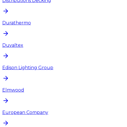
Distributions Decking
Durathermo
Duvaltex
Edison Lighting Group
Elmwood
European Company