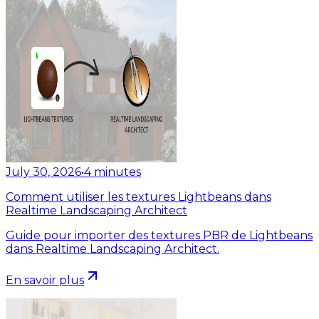
July 30, 2026
•
4
minutes
Comment utiliser les textures Lightbeans dans
Realtime Landscaping Architect
Guide pour importer des textures PBR de Lightbeans
dans Realtime Landscaping Architect.
En savoir plus