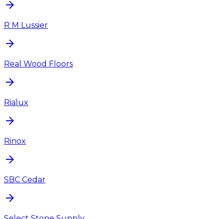
R M Lussier
Real Wood Floors
Rialux
Rinox
SBC Cedar
Select Stone Supply