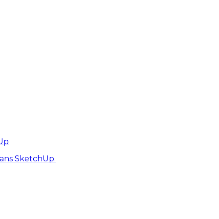
hUp
dans SketchUp.