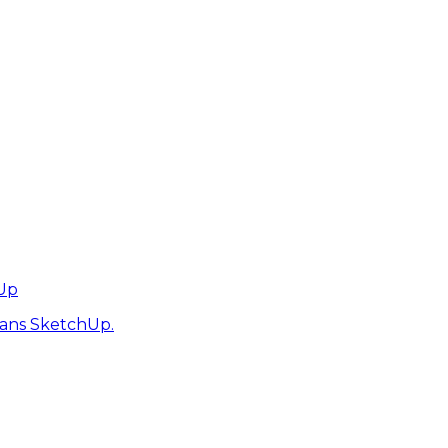
hUp
dans SketchUp.