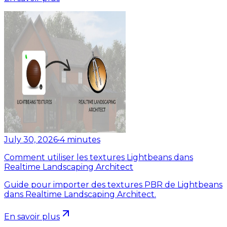
July 30, 2026
•
4
minutes
Comment utiliser les textures Lightbeans dans
Realtime Landscaping Architect
Guide pour importer des textures PBR de Lightbeans
dans Realtime Landscaping Architect.
En savoir plus