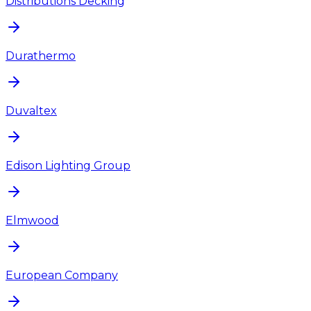
Distributions Decking
Durathermo
Duvaltex
Edison Lighting Group
Elmwood
European Company