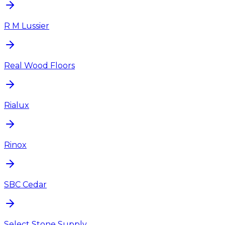
R M Lussier
Real Wood Floors
Rialux
Rinox
SBC Cedar
Select Stone Supply