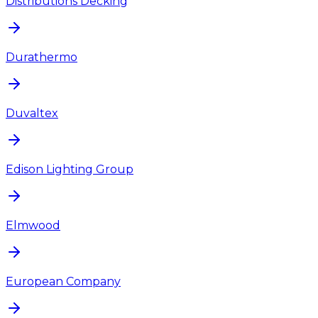
Distributions Decking
Durathermo
Duvaltex
Edison Lighting Group
Elmwood
European Company