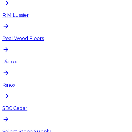
R M Lussier
Real Wood Floors
Rialux
Rinox
SBC Cedar
Select Stone Supply