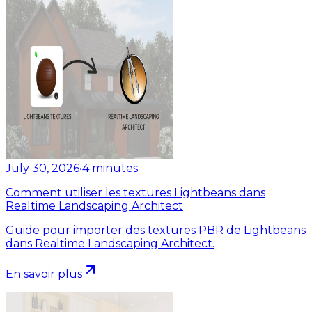
July 30, 2026
•
4
minutes
Comment utiliser les textures Lightbeans dans
Realtime Landscaping Architect
Guide pour importer des textures PBR de Lightbeans
dans Realtime Landscaping Architect.
En savoir plus