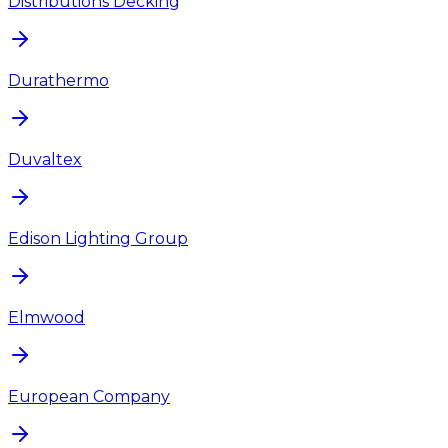
Distributions Decking
Durathermo
Duvaltex
Edison Lighting Group
Elmwood
European Company