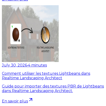
July 30, 2026
•
4
minutes
Comment utiliser les textures Lightbeans dans
Realtime Landscaping Architect
Guide pour importer des textures PBR de Lightbeans
dans Realtime Landscaping Architect.
En savoir plus