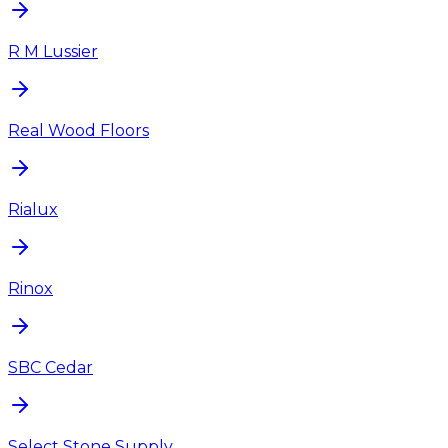
R M Lussier
Real Wood Floors
Rialux
Rinox
SBC Cedar
Select Stone Supply