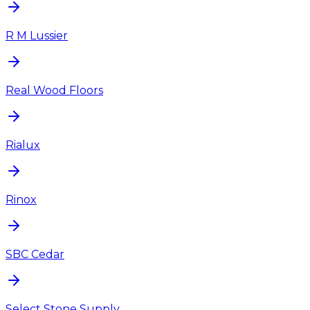
R M Lussier
Real Wood Floors
Rialux
Rinox
SBC Cedar
Select Stone Supply