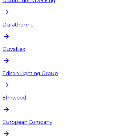
Distributions Decking
Durathermo
Duvaltex
Edison Lighting Group
Elmwood
European Company