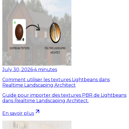
July 30, 2026
•
4
minutes
Comment utiliser les textures Lightbeans dans
Realtime Landscaping Architect
Guide pour importer des textures PBR de Lightbeans
dans Realtime Landscaping Architect.
En savoir plus