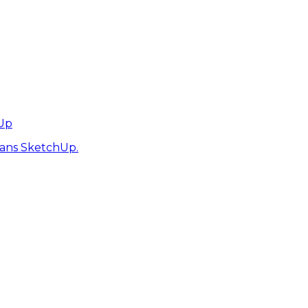
hUp
dans SketchUp.