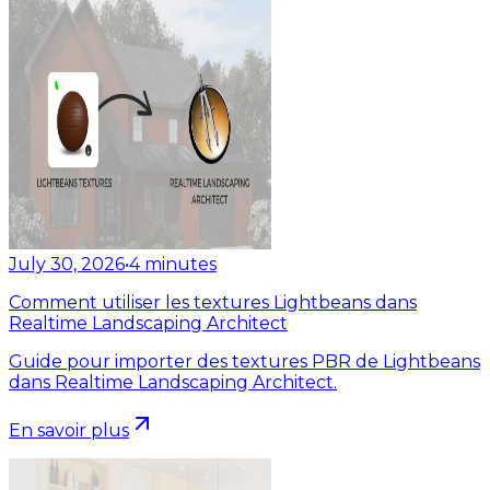
July 30, 2026
•
4
minutes
Comment utiliser les textures Lightbeans dans
Realtime Landscaping Architect
Guide pour importer des textures PBR de Lightbeans
dans Realtime Landscaping Architect.
En savoir plus