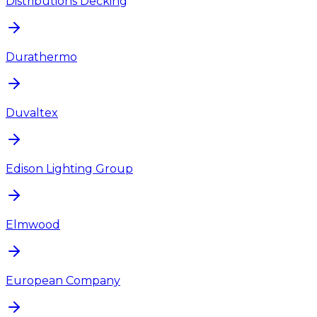
Distributions Decking
Durathermo
Duvaltex
Edison Lighting Group
Elmwood
European Company