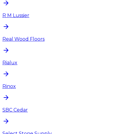
R M Lussier
Real Wood Floors
Rialux
Rinox
SBC Cedar
Select Stone Supply