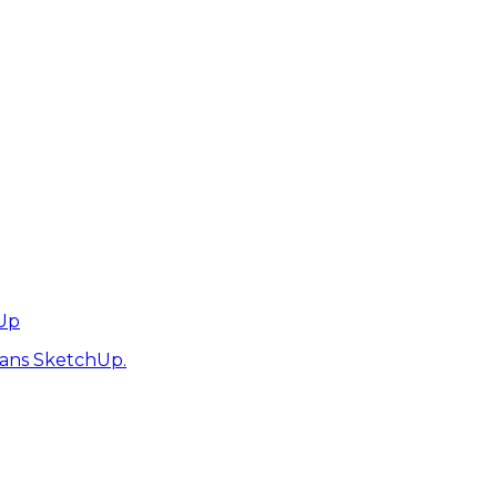
hUp
dans SketchUp.