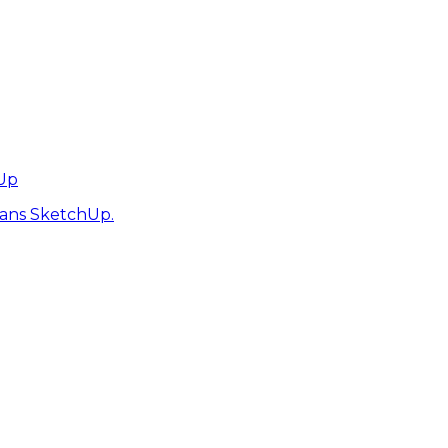
hUp
dans SketchUp.