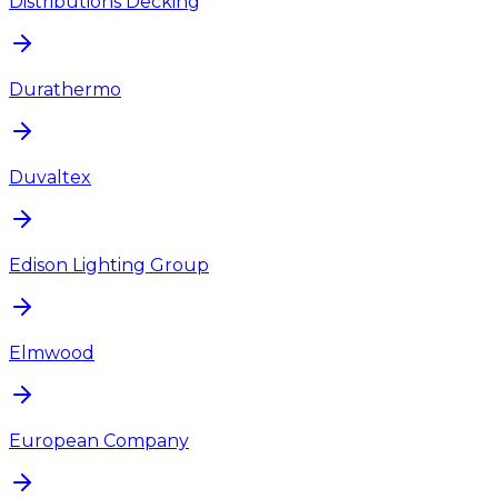
Distributions Decking
Durathermo
Duvaltex
Edison Lighting Group
Elmwood
European Company