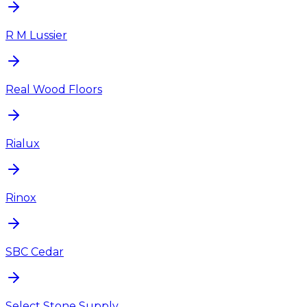
R M Lussier
Real Wood Floors
Rialux
Rinox
SBC Cedar
Select Stone Supply