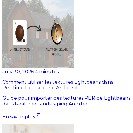
July 30, 2026
•
4
minutes
Comment utiliser les textures Lightbeans dans
Realtime Landscaping Architect
Guide pour importer des textures PBR de Lightbeans
dans Realtime Landscaping Architect.
En savoir plus