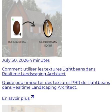
July 30, 2026
•
4
minutes
Comment utiliser les textures Lightbeans dans
Realtime Landscaping Architect
Guide pour importer des textures PBR de Lightbeans
dans Realtime Landscaping Architect.
En savoir plus