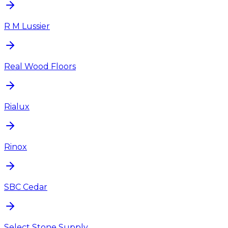
R M Lussier
Real Wood Floors
Rialux
Rinox
SBC Cedar
Select Stone Supply