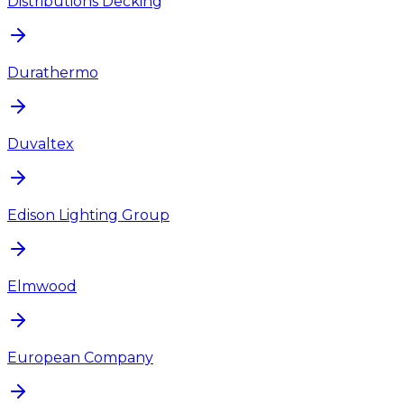
Distributions Decking
Durathermo
Duvaltex
Edison Lighting Group
Elmwood
European Company