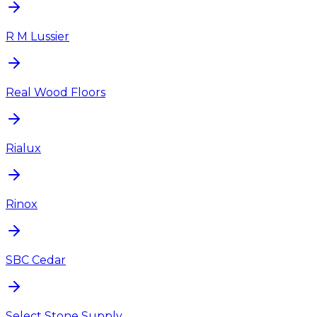
R M Lussier
Real Wood Floors
Rialux
Rinox
SBC Cedar
Select Stone Supply