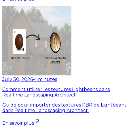
July 30, 2026
•
4
minutes
Comment utiliser les textures Lightbeans dans
Realtime Landscaping Architect
Guide pour importer des textures PBR de Lightbeans
dans Realtime Landscaping Architect.
En savoir plus