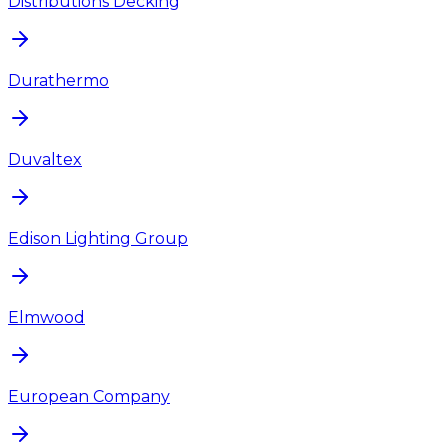
Distributions Decking
Durathermo
Duvaltex
Edison Lighting Group
Elmwood
European Company