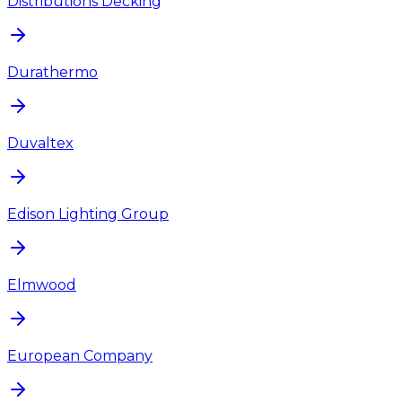
Distributions Decking
Durathermo
Duvaltex
Edison Lighting Group
Elmwood
European Company