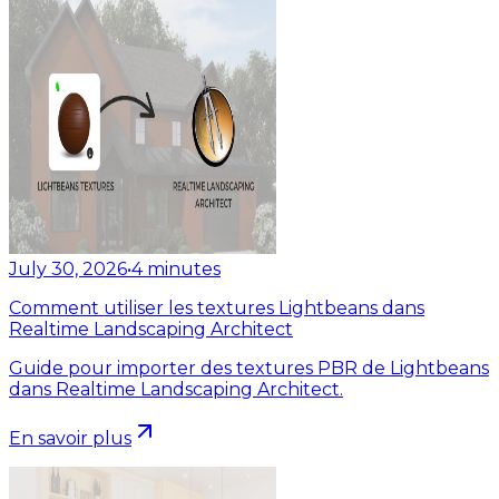
July 30, 2026
•
4
minutes
Comment utiliser les textures Lightbeans dans
Realtime Landscaping Architect
Guide pour importer des textures PBR de Lightbeans
dans Realtime Landscaping Architect.
En savoir plus