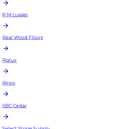
R M Lussier
Real Wood Floors
Rialux
Rinox
SBC Cedar
Select Stone Supply