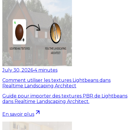
July 30, 2026
•
4
minutes
Comment utiliser les textures Lightbeans dans
Realtime Landscaping Architect
Guide pour importer des textures PBR de Lightbeans
dans Realtime Landscaping Architect.
En savoir plus