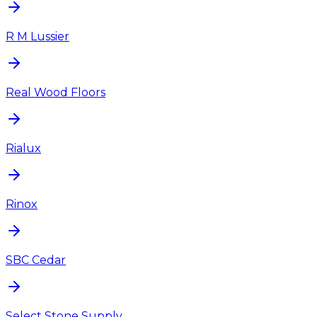
R M Lussier
Real Wood Floors
Rialux
Rinox
SBC Cedar
Select Stone Supply