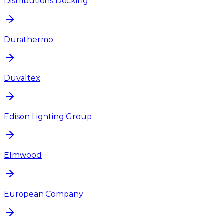
Distributions Decking
Durathermo
Duvaltex
Edison Lighting Group
Elmwood
European Company