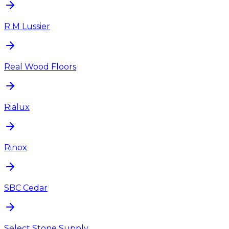
R M Lussier
Real Wood Floors
Rialux
Rinox
SBC Cedar
Select Stone Supply