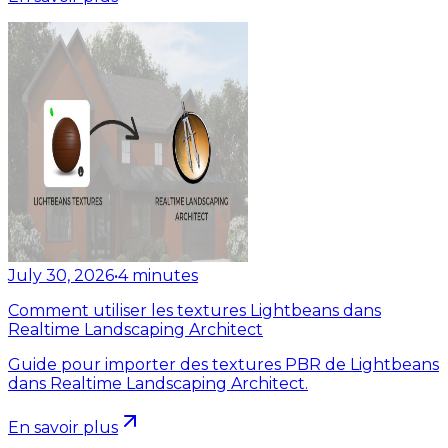
July 30, 2026
•
4
minutes
Comment utiliser les textures Lightbeans dans
Realtime Landscaping Architect
Guide pour importer des textures PBR de Lightbeans
dans Realtime Landscaping Architect.
En savoir plus