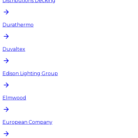
Distributions Decking
Durathermo
Duvaltex
Edison Lighting Group
Elmwood
European Company