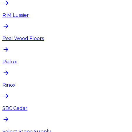
R M Lussier
Real Wood Floors
Rialux
Rinox
SBC Cedar
Select Stone Supply