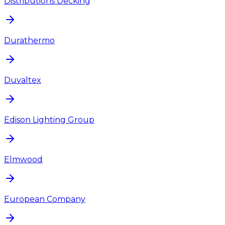
Distributions Decking
Durathermo
Duvaltex
Edison Lighting Group
Elmwood
European Company