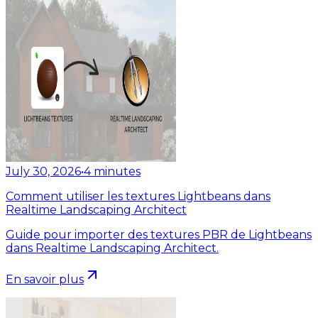
July 30, 2026
•
4
minutes
Comment utiliser les textures Lightbeans dans
Realtime Landscaping Architect
Guide pour importer des textures PBR de Lightbeans
dans Realtime Landscaping Architect.
En savoir plus