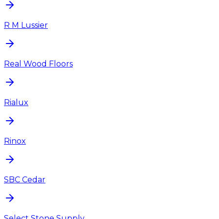
R M Lussier
Real Wood Floors
Rialux
Rinox
SBC Cedar
Select Stone Supply