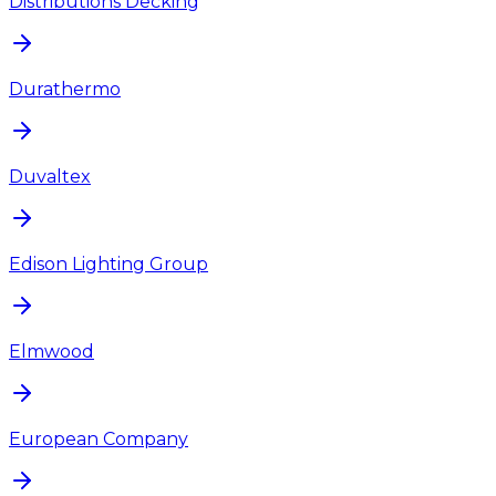
Distributions Decking
Durathermo
Duvaltex
Edison Lighting Group
Elmwood
European Company