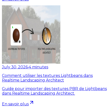
July 30, 2026
•
4
minutes
Comment utiliser les textures Lightbeans dans
Realtime Landscaping Architect
Guide pour importer des textures PBR de Lightbeans
dans Realtime Landscaping Architect.
En savoir plus