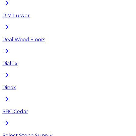
R M Lussier
Real Wood Floors
Rialux
Rinox
SBC Cedar
Select Stone Supply