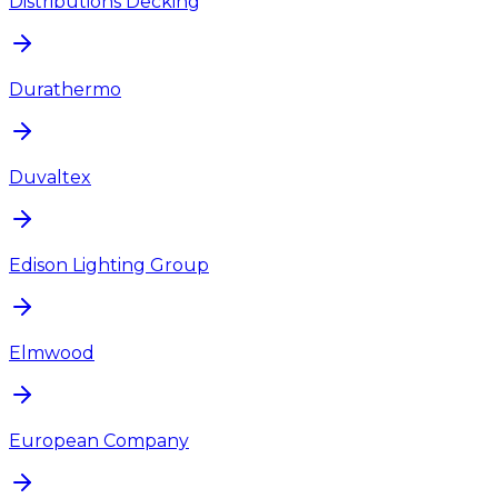
Distributions Decking
Durathermo
Duvaltex
Edison Lighting Group
Elmwood
European Company