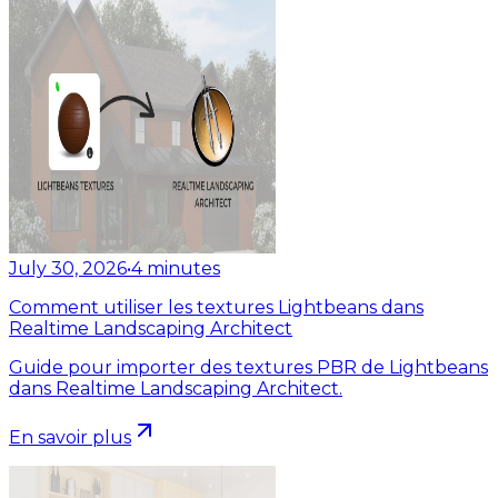
July 30, 2026
•
4
minutes
Comment utiliser les textures Lightbeans dans
Realtime Landscaping Architect
Guide pour importer des textures PBR de Lightbeans
dans Realtime Landscaping Architect.
En savoir plus