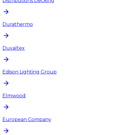
Distributions Decking
Durathermo
Duvaltex
Edison Lighting Group
Elmwood
European Company