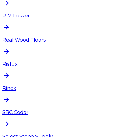
R M Lussier
Real Wood Floors
Rialux
Rinox
SBC Cedar
Select Stone Supply