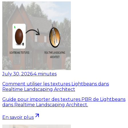
July 30, 2026
•
4
minutes
Comment utiliser les textures Lightbeans dans
Realtime Landscaping Architect
Guide pour importer des textures PBR de Lightbeans
dans Realtime Landscaping Architect.
En savoir plus