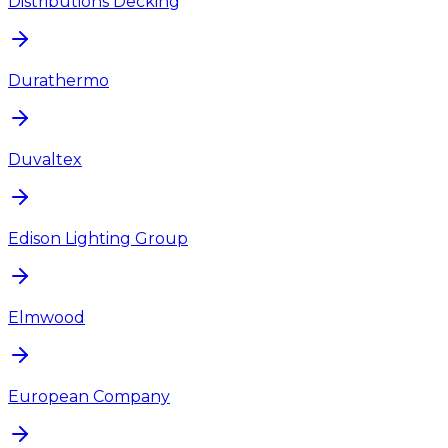
Distributions Decking
Durathermo
Duvaltex
Edison Lighting Group
Elmwood
European Company