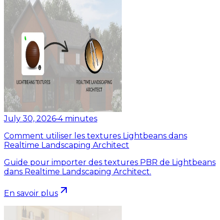
July 30, 2026
•
4
minutes
Comment utiliser les textures Lightbeans dans
Realtime Landscaping Architect
Guide pour importer des textures PBR de Lightbeans
dans Realtime Landscaping Architect.
En savoir plus