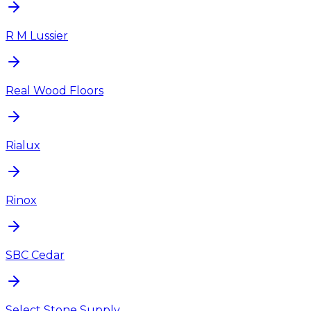
R M Lussier
Real Wood Floors
Rialux
Rinox
SBC Cedar
Select Stone Supply