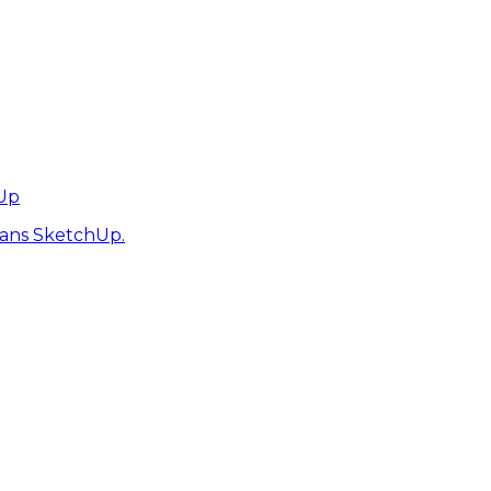
hUp
dans SketchUp.