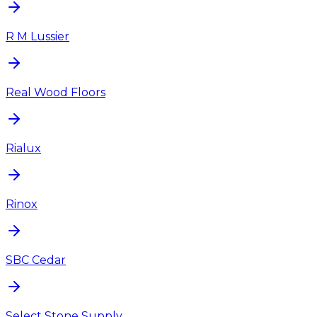
R M Lussier
Real Wood Floors
Rialux
Rinox
SBC Cedar
Select Stone Supply