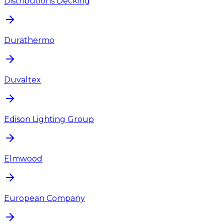
Distributions Decking
Durathermo
Duvaltex
Edison Lighting Group
Elmwood
European Company