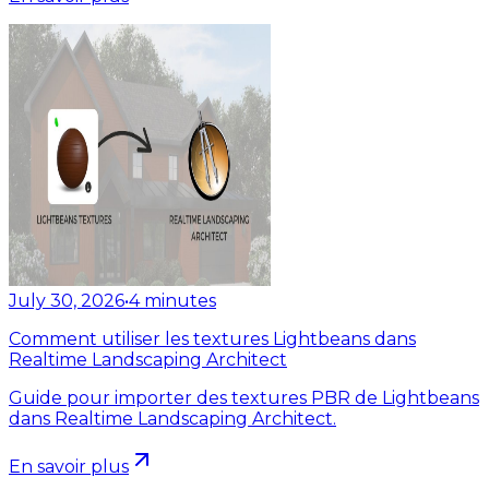
July 30, 2026
•
4
minutes
Comment utiliser les textures Lightbeans dans
Realtime Landscaping Architect
Guide pour importer des textures PBR de Lightbeans
dans Realtime Landscaping Architect.
En savoir plus