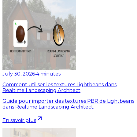
July 30, 2026
•
4
minutes
Comment utiliser les textures Lightbeans dans
Realtime Landscaping Architect
Guide pour importer des textures PBR de Lightbeans
dans Realtime Landscaping Architect.
En savoir plus