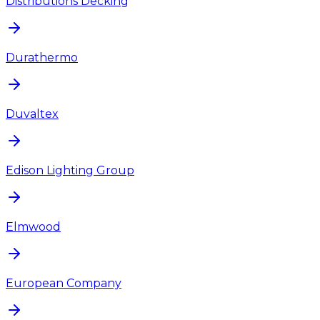
Distributions Decking
Durathermo
Duvaltex
Edison Lighting Group
Elmwood
European Company