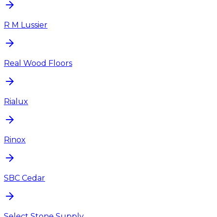
R M Lussier
Real Wood Floors
Rialux
Rinox
SBC Cedar
Select Stone Supply