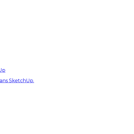
hUp
dans SketchUp.