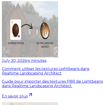
July 30, 2026
•
4
minutes
Comment utiliser les textures Lightbeans dans
Realtime Landscaping Architect
Guide pour importer des textures PBR de Lightbeans
dans Realtime Landscaping Architect.
En savoir plus