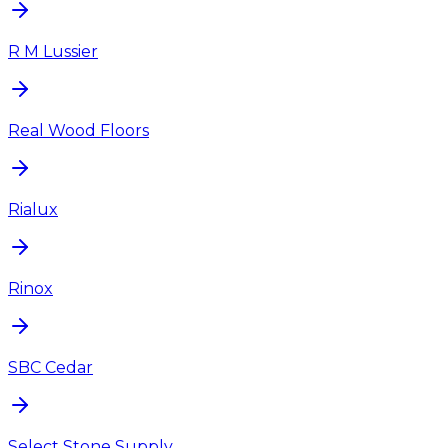
R M Lussier
Real Wood Floors
Rialux
Rinox
SBC Cedar
Select Stone Supply