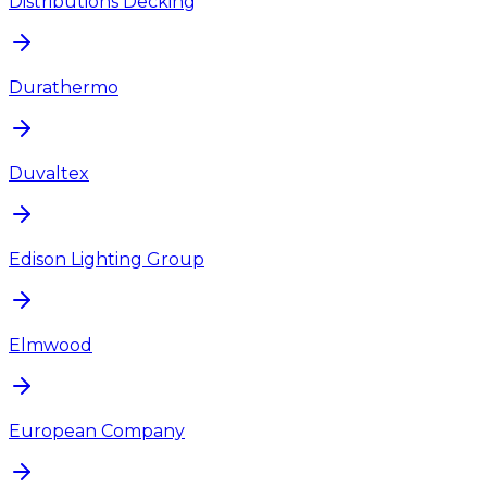
Distributions Decking
Durathermo
Duvaltex
Edison Lighting Group
Elmwood
European Company