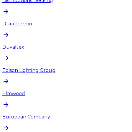
Distributions Decking
Durathermo
Duvaltex
Edison Lighting Group
Elmwood
European Company