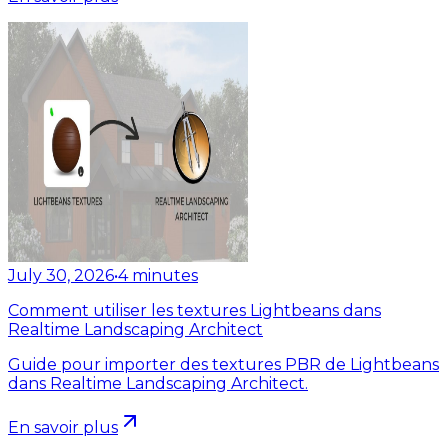
July 30, 2026
•
4
minutes
Comment utiliser les textures Lightbeans dans
Realtime Landscaping Architect
Guide pour importer des textures PBR de Lightbeans
dans Realtime Landscaping Architect.
En savoir plus