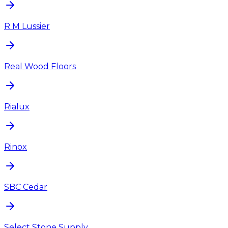
R M Lussier
Real Wood Floors
Rialux
Rinox
SBC Cedar
Select Stone Supply