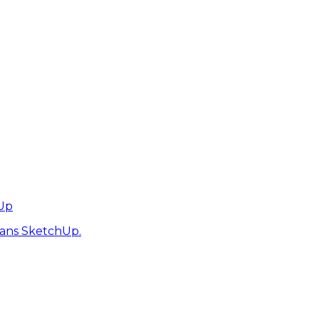
hUp
dans SketchUp.