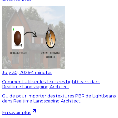
July 30, 2026
•
4
minutes
Comment utiliser les textures Lightbeans dans
Realtime Landscaping Architect
Guide pour importer des textures PBR de Lightbeans
dans Realtime Landscaping Architect.
En savoir plus