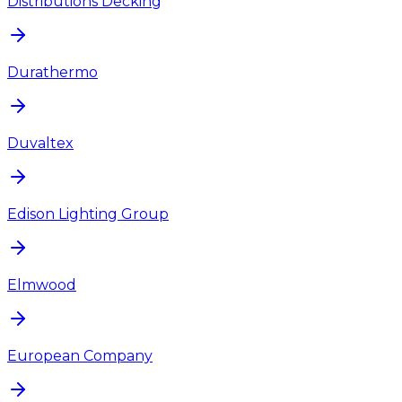
Distributions Decking
Durathermo
Duvaltex
Edison Lighting Group
Elmwood
European Company