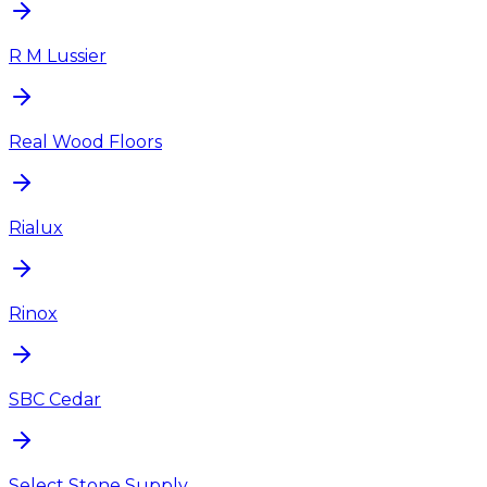
R M Lussier
Real Wood Floors
Rialux
Rinox
SBC Cedar
Select Stone Supply