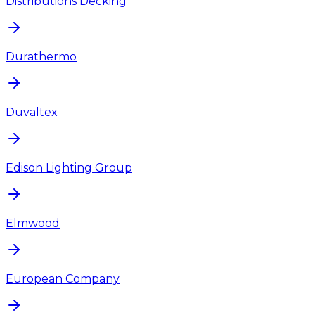
Distributions Decking
Durathermo
Duvaltex
Edison Lighting Group
Elmwood
European Company