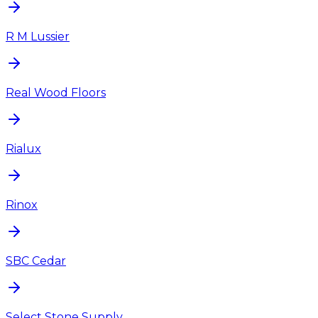
R M Lussier
Real Wood Floors
Rialux
Rinox
SBC Cedar
Select Stone Supply