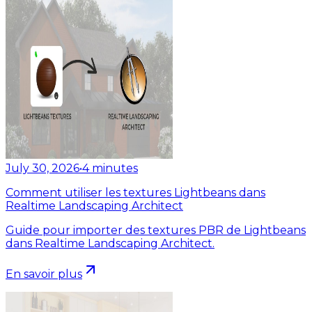
July 30, 2026
•
4
minutes
Comment utiliser les textures Lightbeans dans
Realtime Landscaping Architect
Guide pour importer des textures PBR de Lightbeans
dans Realtime Landscaping Architect.
En savoir plus