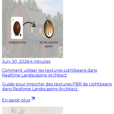
July 30, 2026
•
4
minutes
Comment utiliser les textures Lightbeans dans
Realtime Landscaping Architect
Guide pour importer des textures PBR de Lightbeans
dans Realtime Landscaping Architect.
En savoir plus