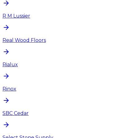
R M Lussier
Real Wood Floors
Rialux
Rinox
SBC Cedar
Select Stone Supply