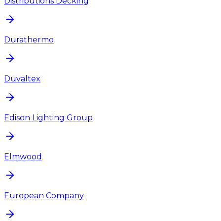
Distributions Decking
Durathermo
Duvaltex
Edison Lighting Group
Elmwood
European Company