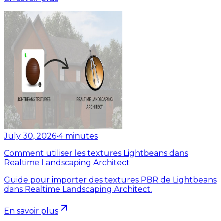
July 30, 2026
•
4
minutes
Comment utiliser les textures Lightbeans dans
Realtime Landscaping Architect
Guide pour importer des textures PBR de Lightbeans
dans Realtime Landscaping Architect.
En savoir plus