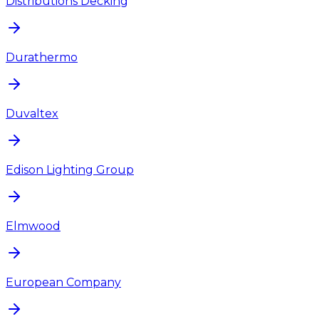
Distributions Decking
Durathermo
Duvaltex
Edison Lighting Group
Elmwood
European Company