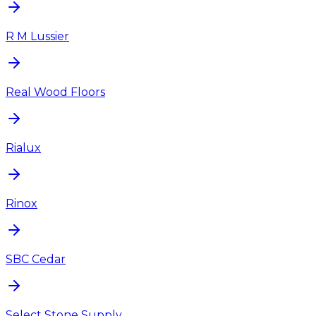
R M Lussier
Real Wood Floors
Rialux
Rinox
SBC Cedar
Select Stone Supply