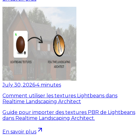
July 30, 2026
•
4
minutes
Comment utiliser les textures Lightbeans dans
Realtime Landscaping Architect
Guide pour importer des textures PBR de Lightbeans
dans Realtime Landscaping Architect.
En savoir plus