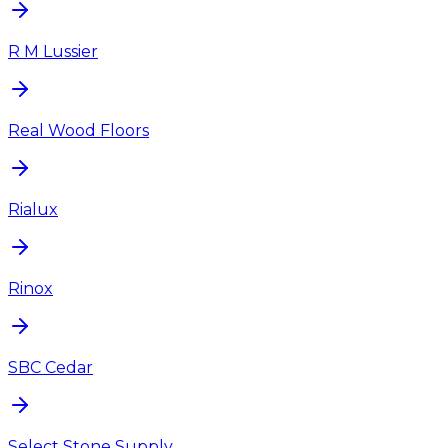
R M Lussier
Real Wood Floors
Rialux
Rinox
SBC Cedar
Select Stone Supply