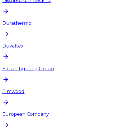
Distributions Decking
Durathermo
Duvaltex
Edison Lighting Group
Elmwood
European Company