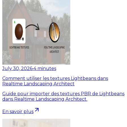
July 30, 2026
•
4
minutes
Comment utiliser les textures Lightbeans dans
Realtime Landscaping Architect
Guide pour importer des textures PBR de Lightbeans
dans Realtime Landscaping Architect.
En savoir plus