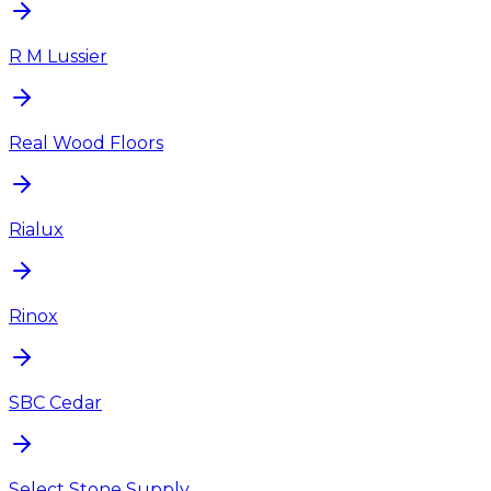
R M Lussier
Real Wood Floors
Rialux
Rinox
SBC Cedar
Select Stone Supply