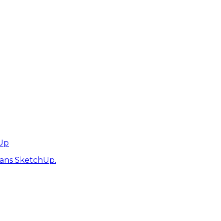
hUp
dans SketchUp.