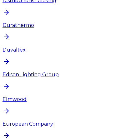
Distributions Decking
Durathermo
Duvaltex
Edison Lighting Group
Elmwood
European Company