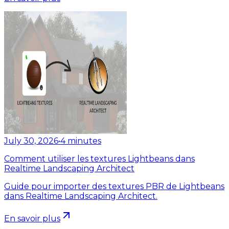
July 30, 2026
•
4
minutes
Comment utiliser les textures Lightbeans dans
Realtime Landscaping Architect
Guide pour importer des textures PBR de Lightbeans
dans Realtime Landscaping Architect.
En savoir plus