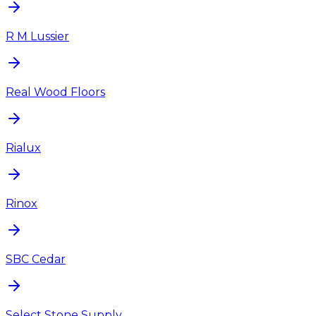
R M Lussier
Real Wood Floors
Rialux
Rinox
SBC Cedar
Select Stone Supply