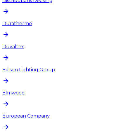
Distributions Decking
Durathermo
Duvaltex
Edison Lighting Group
Elmwood
European Company