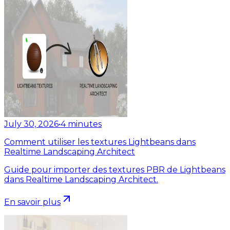
July 30, 2026
•
4
minutes
Comment utiliser les textures Lightbeans dans
Realtime Landscaping Architect
Guide pour importer des textures PBR de Lightbeans
dans Realtime Landscaping Architect.
En savoir plus