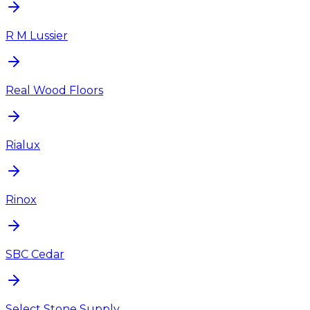
R M Lussier
Real Wood Floors
Rialux
Rinox
SBC Cedar
Select Stone Supply