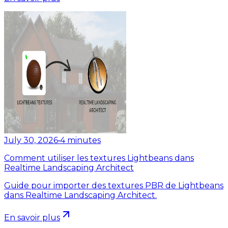
July 30, 2026
•
4
minutes
Comment utiliser les textures Lightbeans dans
Realtime Landscaping Architect
Guide pour importer des textures PBR de Lightbeans
dans Realtime Landscaping Architect.
En savoir plus