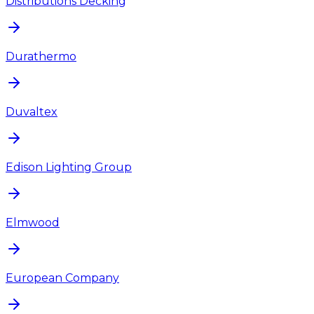
Distributions Decking
Durathermo
Duvaltex
Edison Lighting Group
Elmwood
European Company