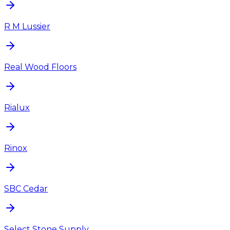
R M Lussier
Real Wood Floors
Rialux
Rinox
SBC Cedar
Select Stone Supply