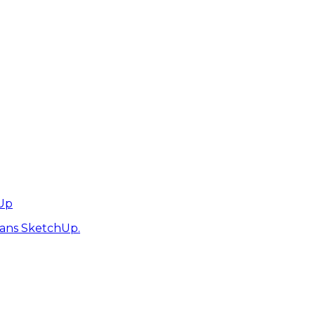
hUp
dans SketchUp.