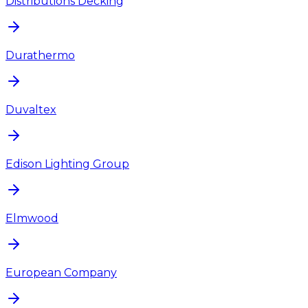
Distributions Decking
Durathermo
Duvaltex
Edison Lighting Group
Elmwood
European Company