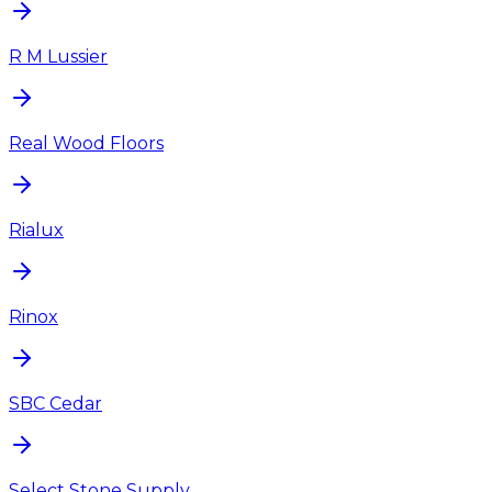
R M Lussier
Real Wood Floors
Rialux
Rinox
SBC Cedar
Select Stone Supply