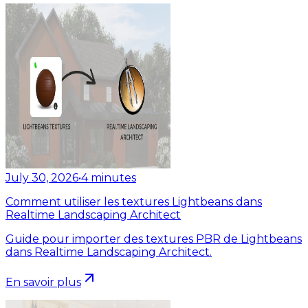
July 30, 2026
•
4
minutes
Comment utiliser les textures Lightbeans dans
Realtime Landscaping Architect
Guide pour importer des textures PBR de Lightbeans
dans Realtime Landscaping Architect.
En savoir plus