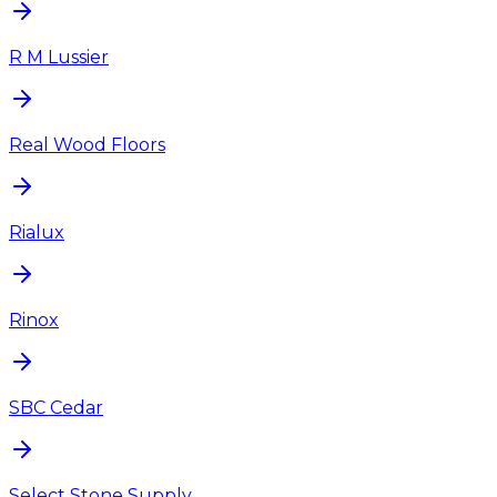
R M Lussier
Real Wood Floors
Rialux
Rinox
SBC Cedar
Select Stone Supply