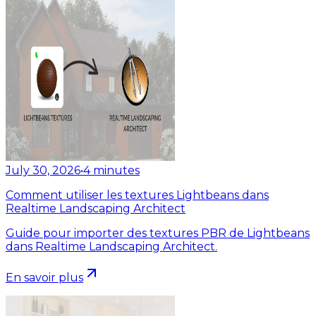
July 30, 2026
•
4
minutes
Comment utiliser les textures Lightbeans dans
Realtime Landscaping Architect
Guide pour importer des textures PBR de Lightbeans
dans Realtime Landscaping Architect.
En savoir plus