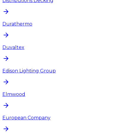
Distributions Decking
Durathermo
Duvaltex
Edison Lighting Group
Elmwood
European Company