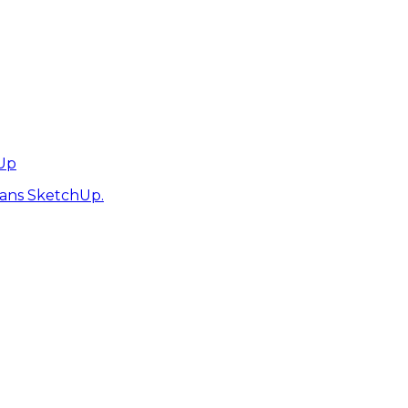
hUp
dans SketchUp.