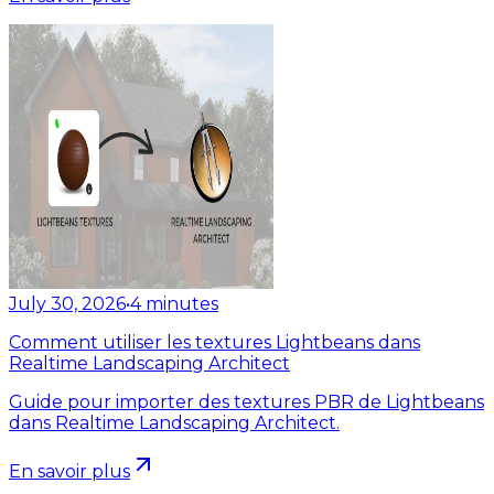
July 30, 2026
•
4
minutes
Comment utiliser les textures Lightbeans dans
Realtime Landscaping Architect
Guide pour importer des textures PBR de Lightbeans
dans Realtime Landscaping Architect.
En savoir plus