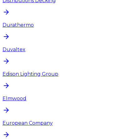
Distributions Decking
Durathermo
Duvaltex
Edison Lighting Group
Elmwood
European Company