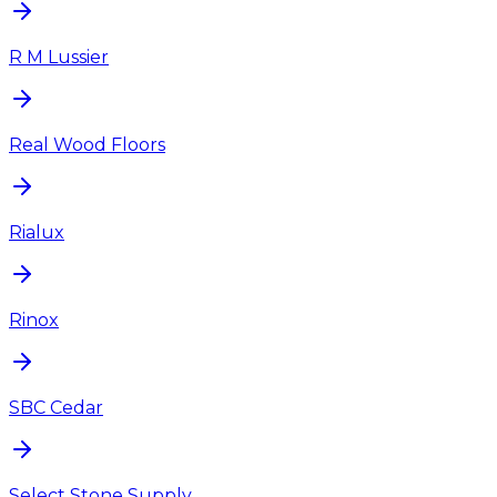
R M Lussier
Real Wood Floors
Rialux
Rinox
SBC Cedar
Select Stone Supply