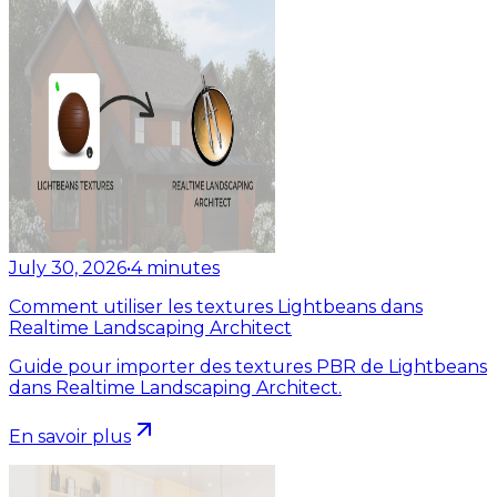
July 30, 2026
•
4
minutes
Comment utiliser les textures Lightbeans dans
Realtime Landscaping Architect
Guide pour importer des textures PBR de Lightbeans
dans Realtime Landscaping Architect.
En savoir plus