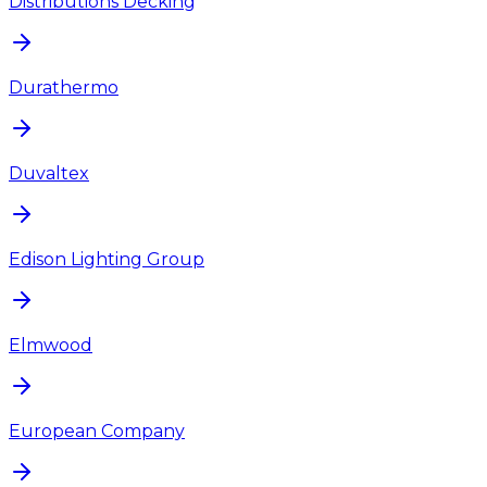
Distributions Decking
Durathermo
Duvaltex
Edison Lighting Group
Elmwood
European Company