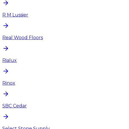
R M Lussier
Real Wood Floors
Rialux
Rinox
SBC Cedar
Select Stone Supply