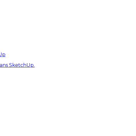
hUp
dans SketchUp.